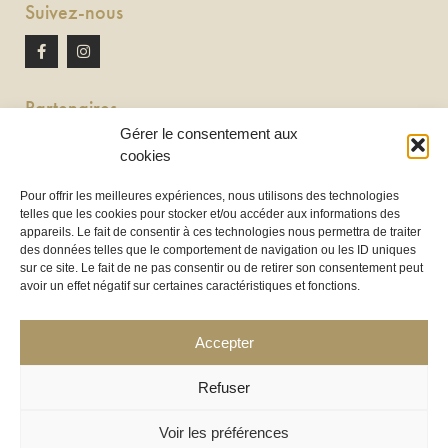
Suivez-nous
Partenaires
Gérer le consentement aux
Newton discomobile
cookies
DJ à Toulouse
Pour offrir les meilleures expériences, nous utilisons des technologies
telles que les cookies pour stocker et/ou accéder aux informations des
Location de tireuse à bière :
appareils. Le fait de consentir à ces technologies nous permettra de traiter
Les Frères Brasseurs à Aucamville
des données telles que le comportement de navigation ou les ID uniques
sur ce site. Le fait de ne pas consentir ou de retirer son consentement peut
avoir un effet négatif sur certaines caractéristiques et fonctions.
Accepter
Refuser
Voir les préférences