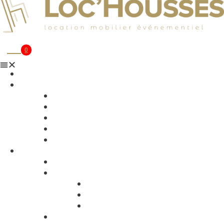
0
Accueil
Mobilier
Tables
Assises
Nappages
Housses et noeuds
Bar et mobilier lumineux
Matériel
Matériel de cuisine
Image, son et lumière
Sonorisation
Lumière
Vidéo
Décoration