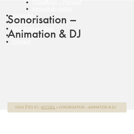
Chauffage – Parasol
Accueil du public
Sonorisation –
Vaisselle
Promo
Dj & Sonorisation
Animation & DJ
Informations
Contact
VOUS ÊTES ICI :
ACCUEIL
»
SONORISATION – ANIMATION & DJ