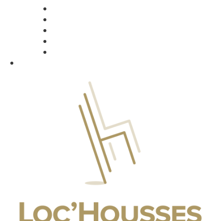
Assiettes
Couverts
Verres
Thé & café
Accessoires
Promo