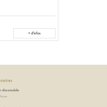
+ d'infos
enaires
 discomobile
ulouse