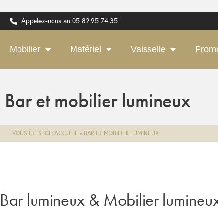
Appelez-nous au 05 82 95 74 35
Mobilier
Matériel
Vaisselle
Prom
Bar et mobilier lumineux
VOUS ÊTES ICI :
ACCUEIL
»
BAR ET MOBILIER LUMINEUX
Bar lumineux & Mobilier lumineu