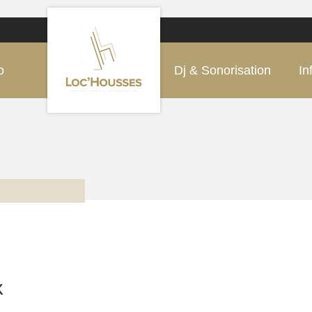
o
Dj & Sonorisation
In
x