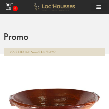
0
Promo
VOUS ÊTES ICI :
ACCUEIL
»
PROMO