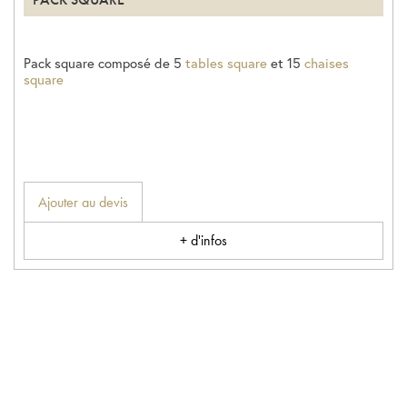
Pack square composé de 5
tables square
et 15
chaises
square
Ajouter au devis
+ d'infos