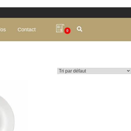
fos
Contact
0