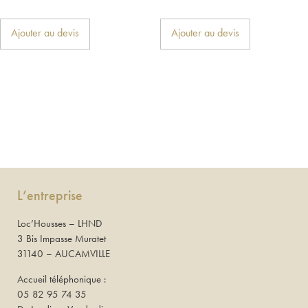
Ajouter au devis
Ajouter au devis
L’entreprise
Loc’Housses – LHND
3 Bis Impasse Muratet
31140 – AUCAMVILLE
Accueil téléphonique :
05 82 95 74 35