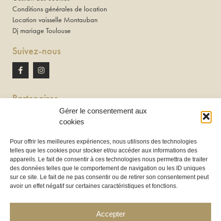
Conditions générales de location
Location vaisselle Montauban
Dj mariage Toulouse
Suivez-nous
Partenaires
Gérer le consentement aux
Newton discomobile
cookies
DJ à Toulouse
Pour offrir les meilleures expériences, nous utilisons des technologies
telles que les cookies pour stocker et/ou accéder aux informations des
Location de tireuse à bière :
appareils. Le fait de consentir à ces technologies nous permettra de traiter
Les Frères Brasseurs à Aucamville
des données telles que le comportement de navigation ou les ID uniques
sur ce site. Le fait de ne pas consentir ou de retirer son consentement peut
avoir un effet négatif sur certaines caractéristiques et fonctions.
Accepter