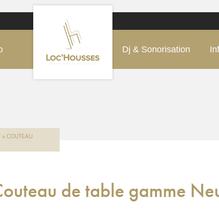
o
Dj & Sonorisation
In
T
»
COUTEAU
outeau de table gamme Neu