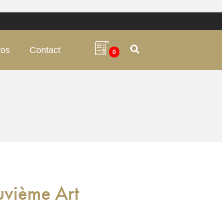
fos
Contact
0
vième Art