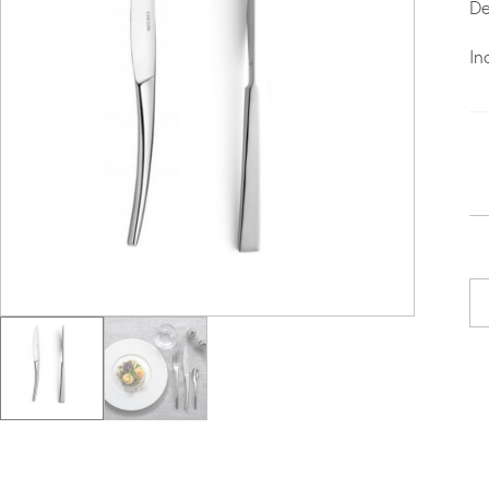
De
In