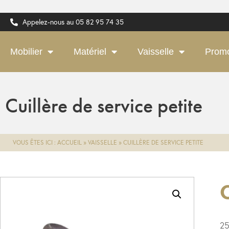
Appelez-nous au 05 82 95 74 35
Mobilier
Matériel
Vaisselle
Prom
Cuillère de service petite
VOUS ÊTES ICI :
ACCUEIL
»
VAISSELLE
»
CUILLÈRE DE SERVICE PETITE
C
25