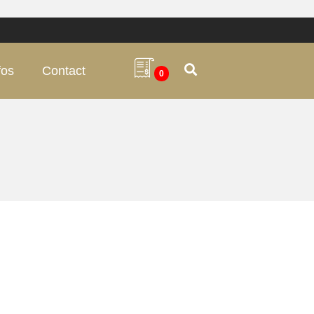
fos
Contact
0