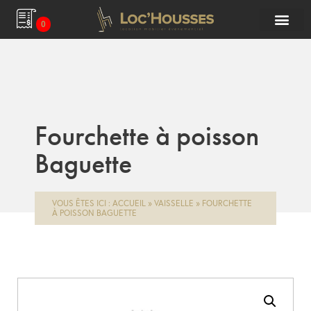
0
Fourchette à poisson
Baguette
VOUS ÊTES ICI :
ACCUEIL
»
VAISSELLE
»
FOURCHETTE
À POISSON BAGUETTE