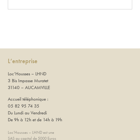
L’entreprise
Loc’Housses – LHND
3 Bis Impasse Muratet
31140 – AUCAMVILLE
Accueil téléphonique :
05 82 95 74 35
Du Lundi au Vendredi
De 9h à 12h et de 14h à 19h
Loc’Housses – LHND est une
SAS au capital de 5000 Euros