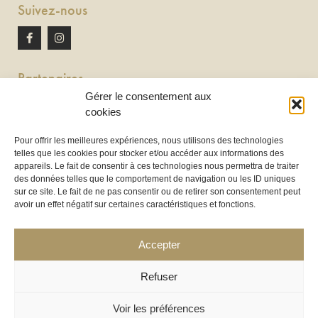
Suivez-nous
Partenaires
Gérer le consentement aux
Newton discomobile
cookies
DJ à Toulouse
Pour offrir les meilleures expériences, nous utilisons des technologies
telles que les cookies pour stocker et/ou accéder aux informations des
Location de tireuse à bière :
appareils. Le fait de consentir à ces technologies nous permettra de traiter
Les Frères Brasseurs à Aucamville
des données telles que le comportement de navigation ou les ID uniques
sur ce site. Le fait de ne pas consentir ou de retirer son consentement peut
avoir un effet négatif sur certaines caractéristiques et fonctions.
Accepter
Refuser
Voir les préférences