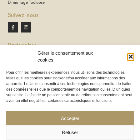
Dj mariage Toulouse
Suivez-nous
Partenaires
Gérer le consentement aux
Newton discomobile
cookies
DJ à Toulouse
Pour offrir les meilleures expériences, nous utilisons des technologies
telles que les cookies pour stocker et/ou accéder aux informations des
Location de tireuse à bière :
appareils. Le fait de consentir à ces technologies nous permettra de traiter
Les Frères Brasseurs à Aucamville
des données telles que le comportement de navigation ou les ID uniques
sur ce site. Le fait de ne pas consentir ou de retirer son consentement peut
avoir un effet négatif sur certaines caractéristiques et fonctions.
Accepter
Refuser