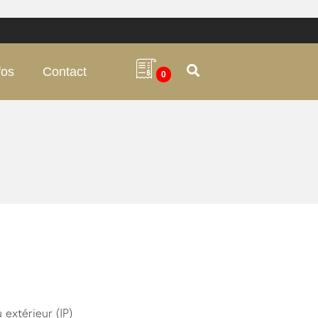
fos
Contact
0
 extérieur (IP)