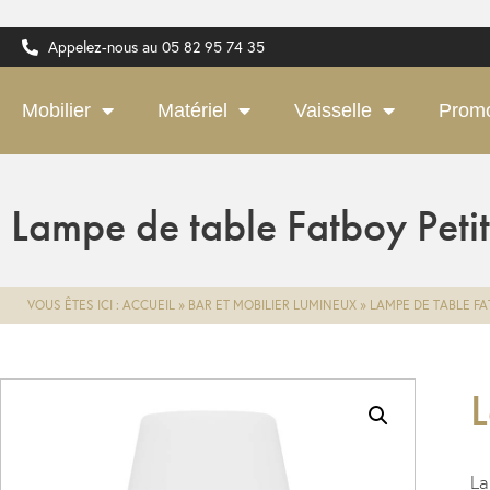
Appelez-nous au 05 82 95 74 35
Mobilier
Matériel
Vaisselle
Prom
Lampe de table Fatboy Petit
VOUS ÊTES ICI :
ACCUEIL
»
BAR ET MOBILIER LUMINEUX
»
LAMPE DE TABLE FA
L
La