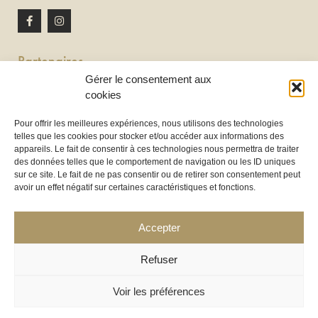
Partenaires
Gérer le consentement aux
Newton discomobile
cookies
DJ à Toulouse
Pour offrir les meilleures expériences, nous utilisons des technologies
telles que les cookies pour stocker et/ou accéder aux informations des
Location de tireuse à bière :
appareils. Le fait de consentir à ces technologies nous permettra de traiter
Les Frères Brasseurs à Aucamville
des données telles que le comportement de navigation ou les ID uniques
sur ce site. Le fait de ne pas consentir ou de retirer son consentement peut
avoir un effet négatif sur certaines caractéristiques et fonctions.
Accepter
Refuser
Voir les préférences
COPYRIGHT 2025 ©
LOC’HOUSSES
– LHND SAS – TOUS DROITS RÉSERVÉS – CRÉATION WEB :
WWW.CERCLEDESIGN.FR