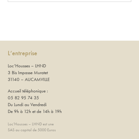
L’entreprise
Loc’Housses – LHND
3 Bis Impasse Muratet
31140 – AUCAMVILLE
Accueil téléphonique :
05 82 95 74 35
Du Lundi au Vendredi
De 9h à 12h et de 14h à 19h
Loc’Housses – LHND est une
SAS au capital de 5000 Euros