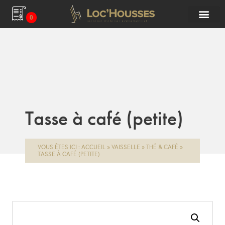
0
Tasse à café (petite)
VOUS ÊTES ICI :
ACCUEIL
»
VAISSELLE
»
THÉ & CAFÉ
»
TASSE À CAFÉ (PETITE)