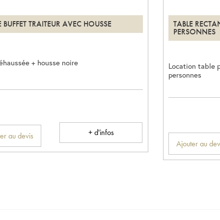
E BUFFET TRAITEUR AVEC HOUSSE
TABLE RECTA
PERSONNES
réhaussée + housse noire
Location table 
personnes
+ d'infos
er au devis
Ajouter au dev