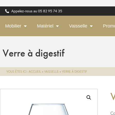
Appelez-nous au 05 82 95 74 35
Mobilier
Matériel
Vaisselle
Prom
Verre à digestif
VOUS ÊTES ICI :
ACCUEIL
»
VAISSELLE
»
VERRE À DIGESTIF
V
Co