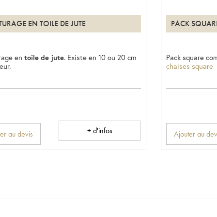
TURAGE EN TOILE DE JUTE
PACK SQUAR
rage en
toile de jute
. Existe en 10 ou 20 cm
Pack square co
eur.
chaises square
+ d'infos
er au devis
Ajouter au dev