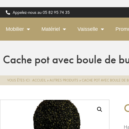
Appelez-nous au 05 82 95 74 35
Mobilier
Matériel
Vaisselle
Prom
Cache pot avec boule de bu
VOUS ÊTES ICI :
ACCUEIL
»
AUTRES PRODUITS
»
CACHE POT AVEC BOULE DE B
C
Ha