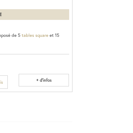
E
mposé de 5
tables square
et 15
+ d'infos
is