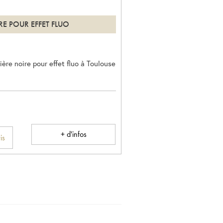
RE POUR EFFET FLUO
ère noire pour effet fluo à Toulouse
+ d'infos
is