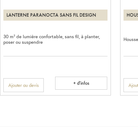
LANTERNE PARANOCTA SANS FIL DESIGN
HOUS
30 m² de lumière confortable, sans fil, à planter,
Housse
poser ou suspendre
+ d'infos
Ajouter au devis
Ajout