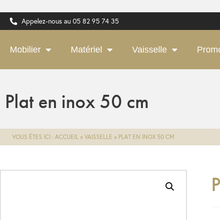
Appelez-nous au 05 82 95 74 35
Mobilier
Matériel
Vaisselle
Prom
Plat en inox 50 cm
VOUS ÊTES ICI :
ACCUEIL
»
VAISSELLE
»
PLAT EN INOX 50 CM
P