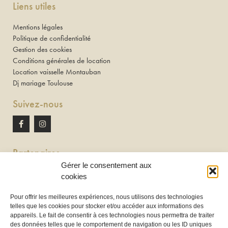
Liens utiles
Mentions légales
Politique de confidentialité
Gestion des cookies
Conditions générales de location
Location vaisselle Montauban
Dj mariage Toulouse
Suivez-nous
Partenaires
Gérer le consentement aux
Newton discomobile
cookies
DJ à Toulouse
Pour offrir les meilleures expériences, nous utilisons des technologies
telles que les cookies pour stocker et/ou accéder aux informations des
Location de tireuse à bière :
appareils. Le fait de consentir à ces technologies nous permettra de traiter
Les Frères Brasseurs à Aucamville
des données telles que le comportement de navigation ou les ID uniques