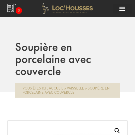
0
Soupière en
porcelaine avec
couvercle
VOUS ÊTES ICI :
ACCUEIL
»
VAISSELLE
»
SOUPIÈRE EN
PORCELAINE AVEC COUVERCLE