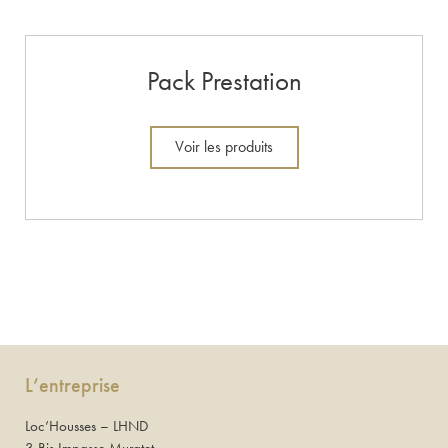
Pack Prestation
Voir les produits
L’entreprise
Loc’Housses – LHND
3 Bis Impasse Muratet