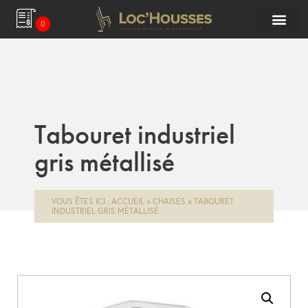
0
Tabouret industriel
gris métallisé
VOUS ÊTES ICI :
ACCUEIL
»
CHAISES
»
TABOURET
INDUSTRIEL GRIS MÉTALLISÉ