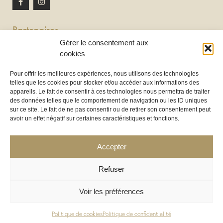
Partenaires
Gérer le consentement aux
Newton discomobile
cookies
DJ à Toulouse
Pour offrir les meilleures expériences, nous utilisons des technologies
telles que les cookies pour stocker et/ou accéder aux informations des
Location de tireuse à bière :
appareils. Le fait de consentir à ces technologies nous permettra de traiter
Les Frères Brasseurs à Aucamville
des données telles que le comportement de navigation ou les ID uniques
sur ce site. Le fait de ne pas consentir ou de retirer son consentement peut
avoir un effet négatif sur certaines caractéristiques et fonctions.
Accepter
Refuser
Voir les préférences
COPYRIGHT 2025 ©
LOC’HOUSSES
– LHND SAS – TOUS DROITS RÉSERVÉS – CRÉATION WEB :
WWW.CERCLEDESIGN.FR
Politique de cookies
Politique de confidentialité