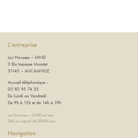
L’entreprise
Loc’Housses – LHND
3 Bis Impasse Muratet
31140 – AUCAMVILLE
Accueil téléphonique :
05 82 95 74 35
Du Lundi au Vendredi
De 9h à 12h et de 14h à 19h
Loc’Housses – LHND est une
SAS au capital de 5000 Euros
Navigation