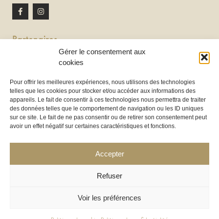
Partenaires
Gérer le consentement aux
Newton discomobile
cookies
DJ à Toulouse
Pour offrir les meilleures expériences, nous utilisons des technologies
telles que les cookies pour stocker et/ou accéder aux informations des
Location de tireuse à bière :
appareils. Le fait de consentir à ces technologies nous permettra de traiter
Les Frères Brasseurs à Aucamville
des données telles que le comportement de navigation ou les ID uniques
sur ce site. Le fait de ne pas consentir ou de retirer son consentement peut
avoir un effet négatif sur certaines caractéristiques et fonctions.
Accepter
Refuser
Voir les préférences
COPYRIGHT 2025 ©
LOC’HOUSSES
– LHND SAS – TOUS DROITS RÉSERVÉS – CRÉATION WEB :
WWW.CERCLEDESIGN.FR