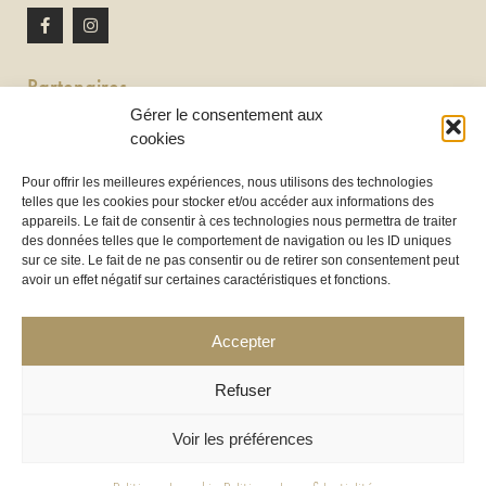
Partenaires
Gérer le consentement aux
Newton discomobile
cookies
DJ à Toulouse
Pour offrir les meilleures expériences, nous utilisons des technologies
telles que les cookies pour stocker et/ou accéder aux informations des
Location de tireuse à bière :
appareils. Le fait de consentir à ces technologies nous permettra de traiter
Les Frères Brasseurs à Aucamville
des données telles que le comportement de navigation ou les ID uniques
sur ce site. Le fait de ne pas consentir ou de retirer son consentement peut
avoir un effet négatif sur certaines caractéristiques et fonctions.
Accepter
Refuser
Voir les préférences
COPYRIGHT 2025 ©
LOC’HOUSSES
– LHND SAS – TOUS DROITS RÉSERVÉS – CRÉATION WEB :
WWW.CERCLEDESIGN.FR