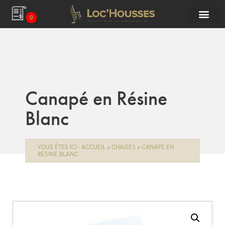
0
Canapé en Résine
Blanc
VOUS ÊTES ICI :
ACCUEIL
»
CHAISES
»
CANAPÉ EN
RÉSINE BLANC