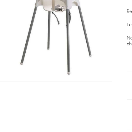
R
Le
No
ch