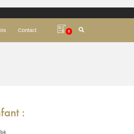
fos
Contact
0
fant :
ébé
.