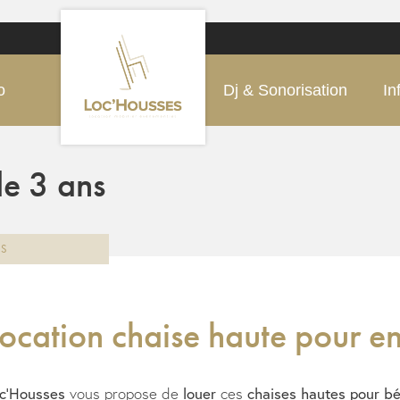
o
Dj & Sonorisation
In
de 3 ans
NS
ocation chaise haute pour en
c’Housses
vous propose de
louer
ces
chaises hautes pour b