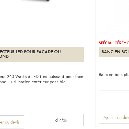
SPÉCIAL CÉRÉMO
ECTEUR LED POUR FAÇADE OU
BANC EN BOI
FOND
Banc en bois pl
teur 240 Watts à LED trés puissant pour face
ond – utilisation extérieur possible.
Ajouter au dev
+ d'infos
er au devis