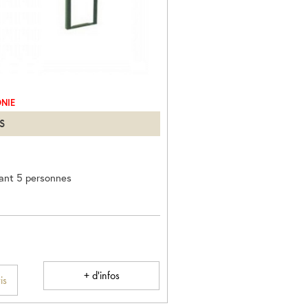
NIE
S
iant 5 personnes
+ d'infos
is