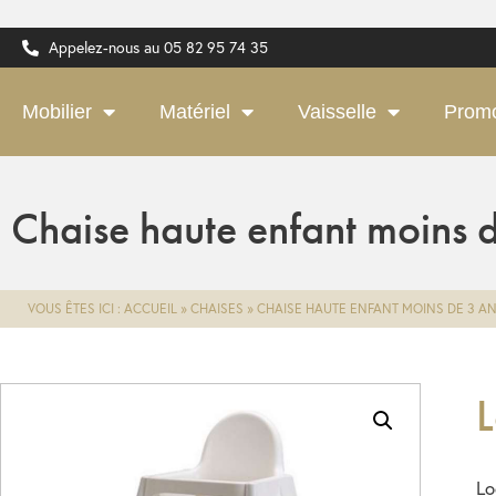
Appelez-nous au 05 82 95 74 35
Mobilier
Matériel
Vaisselle
Prom
Chaise haute enfant moins 
VOUS ÊTES ICI :
ACCUEIL
»
CHAISES
»
CHAISE HAUTE ENFANT MOINS DE 3 A
L
Lo