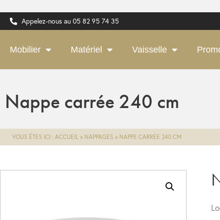
Appelez-nous au 05 82 95 74 35
Mobilier
Matériel
Vaisselle
Prom
Nappe carrée 240 cm
VOUS ÊTES ICI :
ACCUEIL
»
NAPPAGES
»
NAPPE CARRÉE 240 CM
N
Lo