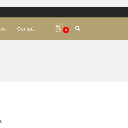
fos
Contact
0
s
.