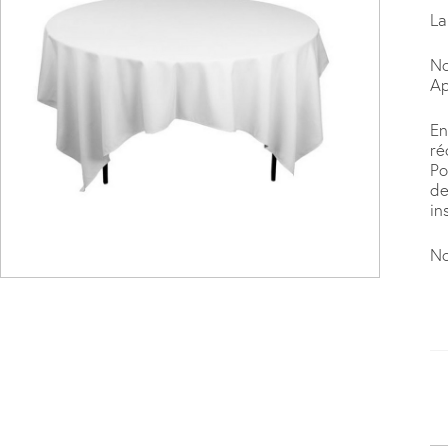
La
No
Ap
En
ré
Po
de
in
No