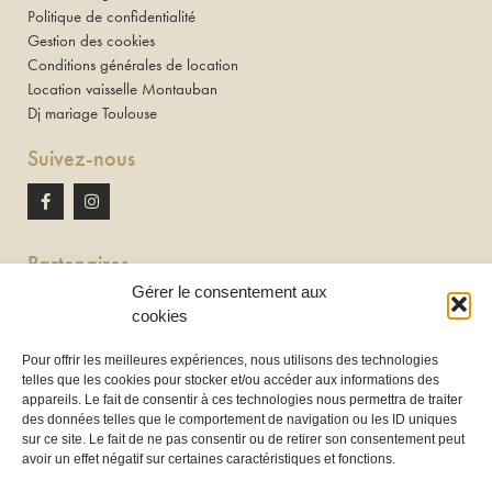
Politique de confidentialité
Gestion des cookies
Conditions générales de location
Location vaisselle Montauban
Dj mariage Toulouse
Suivez-nous
Partenaires
Gérer le consentement aux
Newton discomobile
cookies
DJ à Toulouse
Pour offrir les meilleures expériences, nous utilisons des technologies
telles que les cookies pour stocker et/ou accéder aux informations des
Location de tireuse à bière :
appareils. Le fait de consentir à ces technologies nous permettra de traiter
Les Frères Brasseurs à Aucamville
des données telles que le comportement de navigation ou les ID uniques
sur ce site. Le fait de ne pas consentir ou de retirer son consentement peut
avoir un effet négatif sur certaines caractéristiques et fonctions.