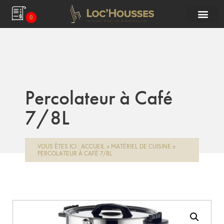
0
Percolateur à Café
7/8L
VOUS ÊTES ICI :
ACCUEIL
»
MATÉRIEL DE CUISINE
»
PERCOLATEUR À CAFÉ 7/8L