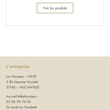
Voir les produits
L’entreprise
Loc’Housses – LHND
3 Bis Impasse Muratet
31140 – AUCAMVILLE
Accueil téléphonique :
05 82 95 74 35
Du Lundi au Vendredi