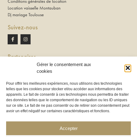
Conditions générales de location
Location vaisselle Montauban
Dj mariage Toulouse
Suivez-nous
Partenaires
Gérer le consentement aux
Newton discomobile
cookies
DJ à Toulouse
Pour offrir les meilleures expériences, nous utilisons des technologies
telles que les cookies pour stocker et/ou accéder aux informations des
Location de tireuse à bière :
appareils. Le fait de consentir à ces technologies nous permettra de traiter
Les Frères Brasseurs à Aucamville
des données telles que le comportement de navigation ou les ID uniques
sur ce site. Le fait de ne pas consentir ou de retirer son consentement peut
avoir un effet négatif sur certaines caractéristiques et fonctions.
Accepter