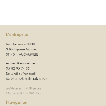
L’entreprise
Loc’Housses – LHND
3 Bis Impasse Muratet
31140 – AUCAMVILLE
Accueil téléphonique :
05 82 95 74 35
Du Lundi au Vendredi
De 9h à 12h et de 14h à 19h
Loc’Housses – LHND est une
SAS au capital de 5000 Euros
Navigation