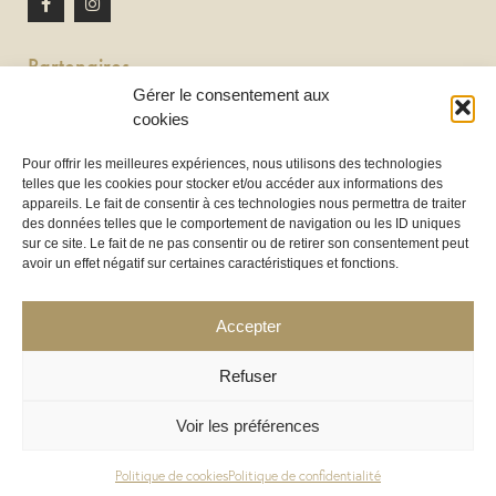
Partenaires
Gérer le consentement aux
Newton discomobile
cookies
DJ à Toulouse
Pour offrir les meilleures expériences, nous utilisons des technologies
telles que les cookies pour stocker et/ou accéder aux informations des
Location de tireuse à bière :
appareils. Le fait de consentir à ces technologies nous permettra de traiter
Les Frères Brasseurs à Aucamville
des données telles que le comportement de navigation ou les ID uniques
sur ce site. Le fait de ne pas consentir ou de retirer son consentement peut
avoir un effet négatif sur certaines caractéristiques et fonctions.
Accepter
Refuser
Voir les préférences
COPYRIGHT 2025 ©
LOC’HOUSSES
– LHND SAS – TOUS DROITS RÉSERVÉS – CRÉATION WEB :
WWW.CERCLEDESIGN.FR
Politique de cookies
Politique de confidentialité