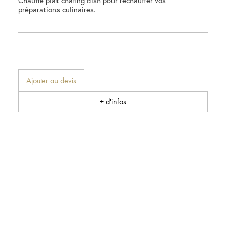
Chauffe plat chafing dish pour rechauffer vos
préparations culinaires.
Ajouter au devis
+ d'infos