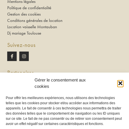
Mentions légales
Politique de confidentialité
Gestion des cookies
Conditions générales de location
Location vaisselle Montauban
Dj mariage Toulouse
Suivez-nous
Partenaires
Gérer le consentement aux
Newton discomobile
cookies
DJ à Toulouse
Pour offrir les meilleures expériences, nous utilisons des technologies
telles que les cookies pour stocker et/ou accéder aux informations des
Location de tireuse à bière :
appareils. Le fait de consentir à ces technologies nous permettra de traiter
Les Frères Brasseurs à Aucamville
des données telles que le comportement de navigation ou les ID uniques
sur ce site. Le fait de ne pas consentir ou de retirer son consentement peut
avoir un effet négatif sur certaines caractéristiques et fonctions.