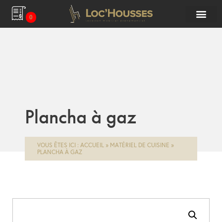
0
Plancha à gaz
VOUS ÊTES ICI :
ACCUEIL
»
MATÉRIEL DE CUISINE
»
PLANCHA À GAZ