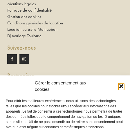
Mentions légales
Politique de confidentialité
Gestion des cookies
Conditions générales de location
Location vaisselle Montauban
Dj mariage Toulouse
Suivez-nous
Partenaires
Gérer le consentement aux
Newton discomobile
cookies
DJ à Toulouse
Pour offrir les meilleures expériences, nous utilisons des technologies
telles que les cookies pour stocker et/ou accéder aux informations des
Location de tireuse à bière :
appareils. Le fait de consentir à ces technologies nous permettra de traiter
Les Frères Brasseurs à Aucamville
des données telles que le comportement de navigation ou les ID uniques
sur ce site. Le fait de ne pas consentir ou de retirer son consentement peut
avoir un effet négatif sur certaines caractéristiques et fonctions.