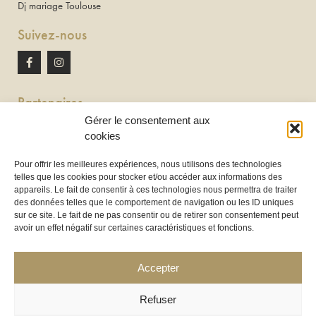
Dj mariage Toulouse
Suivez-nous
Partenaires
Gérer le consentement aux
Newton discomobile
cookies
DJ à Toulouse
Pour offrir les meilleures expériences, nous utilisons des technologies
telles que les cookies pour stocker et/ou accéder aux informations des
Location de tireuse à bière :
appareils. Le fait de consentir à ces technologies nous permettra de traiter
Les Frères Brasseurs à Aucamville
des données telles que le comportement de navigation ou les ID uniques
sur ce site. Le fait de ne pas consentir ou de retirer son consentement peut
avoir un effet négatif sur certaines caractéristiques et fonctions.
Accepter
Refuser