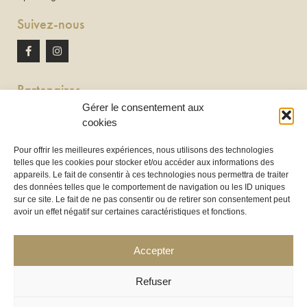
Suivez-nous
Partenaires
Gérer le consentement aux
Newton discomobile
cookies
DJ à Toulouse
Pour offrir les meilleures expériences, nous utilisons des technologies
telles que les cookies pour stocker et/ou accéder aux informations des
Location de tireuse à bière :
appareils. Le fait de consentir à ces technologies nous permettra de traiter
Les Frères Brasseurs à Aucamville
des données telles que le comportement de navigation ou les ID uniques
sur ce site. Le fait de ne pas consentir ou de retirer son consentement peut
avoir un effet négatif sur certaines caractéristiques et fonctions.
Accepter
Refuser