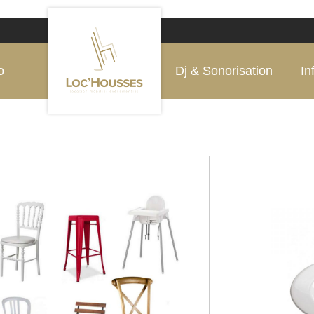
o
Dj & Sonorisation
In