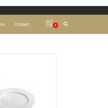
fos
Contact
0