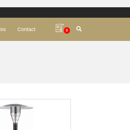
fos
Contact
0