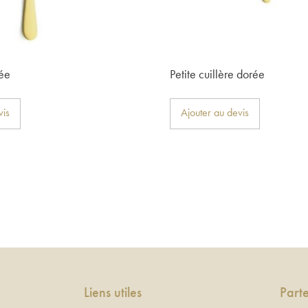
rée
Petite cuillère dorée
vis
Ajouter au devis
Liens utiles
Part