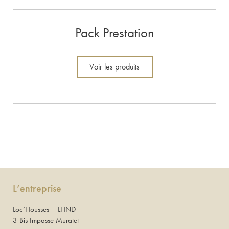
Pack Prestation
Voir les produits
L’entreprise
Loc’Housses – LHND
3 Bis Impasse Muratet