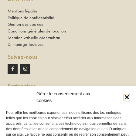
Mentions légales
Politique de confidentialité
Gestion des cookies
Conditions générales de location
Location vaisselle Montauban
Dj mariage Toulouse
Suivez-nous
Partenaires
Gérer le consentement aux
Newton discomobile
cookies
DJ à Toulouse
Pour offrir les meilleures expériences, nous utilisons des technologies
telles que les cookies pour stocker et/ou accéder aux informations des
Location de tireuse à bière :
appareils. Le fait de consentir à ces technologies nous permettra de traiter
Les Frères Brasseurs à Aucamville
des données telles que le comportement de navigation ou les ID uniques
sur ce site. Le fait de ne pas consentir ou de retirer son consentement peut