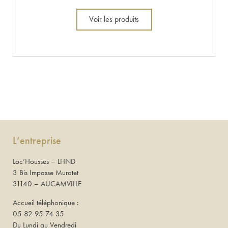
Voir les produits
L’entreprise
Loc’Housses – LHND
3 Bis Impasse Muratet
31140 – AUCAMVILLE
Accueil téléphonique :
05 82 95 74 35
Du Lundi au Vendredi