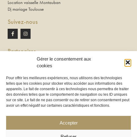
Location vaisselle Montauban
Dj mariage Toulouse
Suivez-nous
Partenaires
Gérer le consentement aux
Newton discomobile
cookies
DJ à Toulouse
Pour offrir les meilleures expériences, nous utilisons des technologies
telles que les cookies pour stocker et/ou accéder aux informations des
Location de tireuse à bière :
appareils. Le fait de consentir à ces technologies nous permettra de traiter
Les Frères Brasseurs à Aucamville
des données telles que le comportement de navigation ou les ID uniques
sur ce site. Le fait de ne pas consentir ou de retirer son consentement peut
avoir un effet négatif sur certaines caractéristiques et fonctions.
Accepter
Refuser