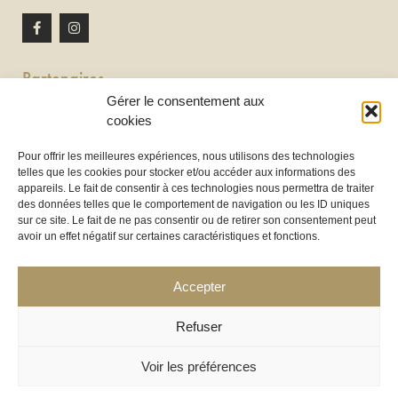
Partenaires
Gérer le consentement aux
Newton discomobile
cookies
DJ à Toulouse
Pour offrir les meilleures expériences, nous utilisons des technologies
telles que les cookies pour stocker et/ou accéder aux informations des
Location de tireuse à bière :
appareils. Le fait de consentir à ces technologies nous permettra de traiter
Les Frères Brasseurs à Aucamville
des données telles que le comportement de navigation ou les ID uniques
sur ce site. Le fait de ne pas consentir ou de retirer son consentement peut
avoir un effet négatif sur certaines caractéristiques et fonctions.
Accepter
Refuser
Voir les préférences
COPYRIGHT 2025 ©
LOC’HOUSSES
– LHND SAS – TOUS DROITS RÉSERVÉS – CRÉATION WEB :