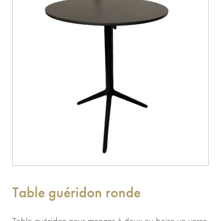
Table guéridon ronde
Table guéridon pour manger à deux ou boire un verre