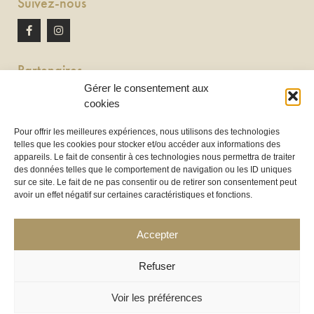
Suivez-nous
Partenaires
Gérer le consentement aux
Newton discomobile
cookies
DJ à Toulouse
Pour offrir les meilleures expériences, nous utilisons des technologies
telles que les cookies pour stocker et/ou accéder aux informations des
Location de tireuse à bière :
appareils. Le fait de consentir à ces technologies nous permettra de traiter
Les Frères Brasseurs à Aucamville
des données telles que le comportement de navigation ou les ID uniques
sur ce site. Le fait de ne pas consentir ou de retirer son consentement peut
avoir un effet négatif sur certaines caractéristiques et fonctions.
Accepter
Refuser
Voir les préférences