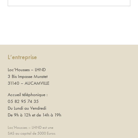
L’entreprise
Loc’Housses – LHND
3 Bis Impasse Muratet
31140 – AUCAMVILLE
Accueil téléphonique :
05 82 95 74 35
Du Lundi au Vendredi
De 9h à 12h et de 14h à 19h
Loc’Housses – LHND est une
SAS au capital de 5000 Euros