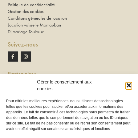
Politique de confidentialité
Gestion des cookies
Conditions générales de location
Location vaisselle Montauban
Dj mariage Toulouse
Suivez-nous
Partenaires
Gérer le consentement aux
Newton discomobile
cookies
DJ à Toulouse
Pour offrir les meilleures expériences, nous utilisons des technologies
telles que les cookies pour stocker et/ou accéder aux informations des
Location de tireuse à bière :
appareils. Le fait de consentir à ces technologies nous permettra de traiter
Les Frères Brasseurs à Aucamville
des données telles que le comportement de navigation ou les ID uniques
sur ce site. Le fait de ne pas consentir ou de retirer son consentement peut
avoir un effet négatif sur certaines caractéristiques et fonctions.