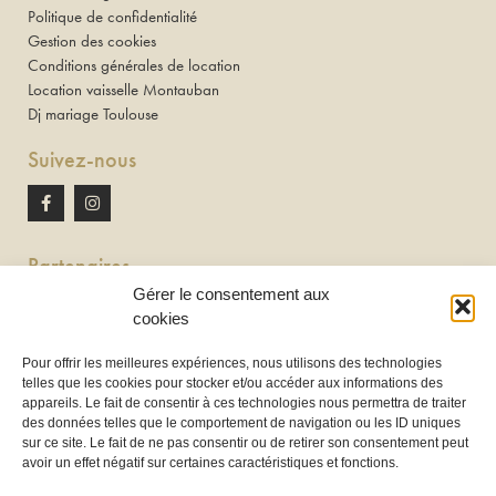
Politique de confidentialité
Gestion des cookies
Conditions générales de location
Location vaisselle Montauban
Dj mariage Toulouse
Suivez-nous
Partenaires
Gérer le consentement aux
Newton discomobile
cookies
DJ à Toulouse
Pour offrir les meilleures expériences, nous utilisons des technologies
telles que les cookies pour stocker et/ou accéder aux informations des
Location de tireuse à bière :
appareils. Le fait de consentir à ces technologies nous permettra de traiter
Les Frères Brasseurs à Aucamville
des données telles que le comportement de navigation ou les ID uniques
sur ce site. Le fait de ne pas consentir ou de retirer son consentement peut
avoir un effet négatif sur certaines caractéristiques et fonctions.